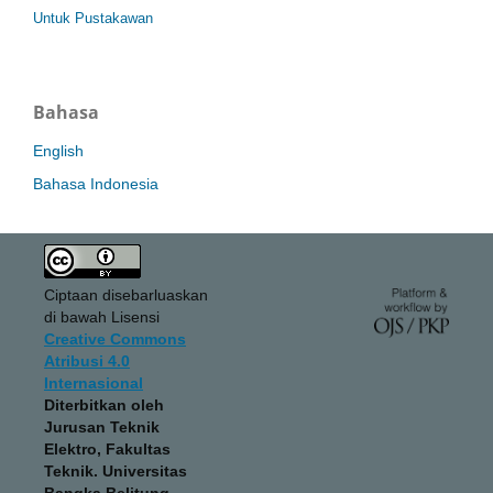
Untuk Pustakawan
Bahasa
English
Bahasa Indonesia
Ciptaan disebarluaskan
di bawah Lisensi
Creative Commons
Atribusi 4.0
Internasional
Diterbitkan oleh
Jurusan Teknik
Elektro, Fakultas
Teknik. Universitas